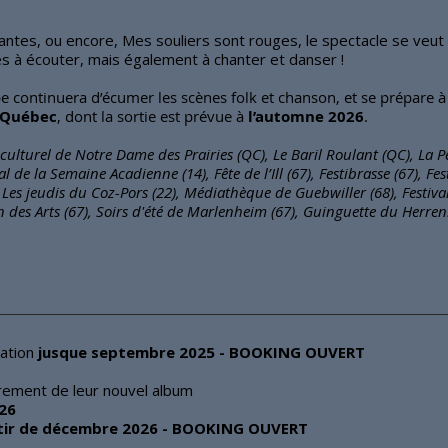
iantes, ou encore, Mes souliers sont rouges, le spectacle se ve
es à écouter, mais également à chanter et danser !
e continuera d’écumer les scènes folk et chanson, et se prépare 
e Québec
, dont la sortie est prévue à
l’automne 2026
.
culturel de Notre Dame des Prairies (QC), Le Baril Roulant (QC), La 
al de la Semaine Acadienne (14), Fête de l’Ill (67), Festibrasse (67), Fe
, Les jeudis du Coz-Pors (22), Médiathèque de Guebwiller (68), Festiva
 des Arts (67), Soirs d'été de Marlenheim (67), Guinguette du Herrenb
éation
jusque septembre 2025 - BOOKING OUVERT
rement de leur nouvel album
26
tir de décembre 2026 - BOOKING OUVERT