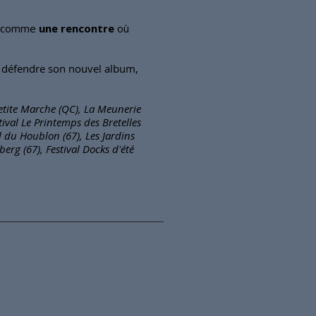
ut comme
une rencontre
où
à défendre son nouvel album,
Petite Marche (QC), La Meunerie
stival Le Printemps des Bretelles
l du Houblon (67), Les Jardins
erg (67), Festival Docks d'été