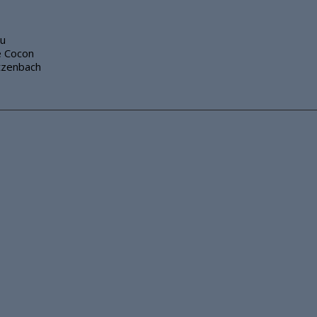
au
e Cocon
tzenbach