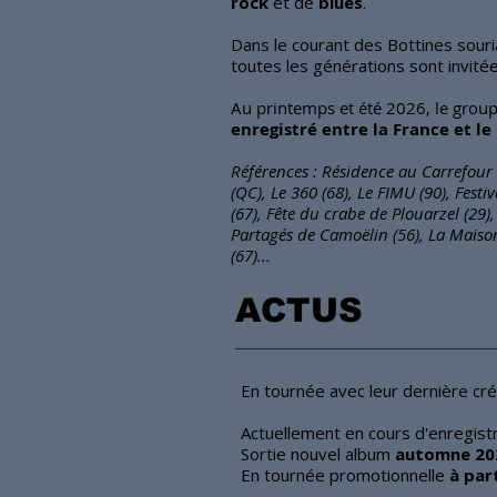
rock
et de
blues
.
Dans le courant des Bottines sour
toutes les générations sont invité
Au printemps et été 2026, le group
enregistré entre la France et l
Références : Résidence au Carrefour 
(QC), Le 360 (68), Le FIMU (90), Festiv
(67), Fête du crabe de Plouarzel (29)
Partagés de Camoëlin (56), La Maison
(67)...
ACTUS
En tournée avec leur dernière cr
Actuellement en cours d'enregist
Sortie nouvel album
automne 20
En tournée
promotionnelle
à par