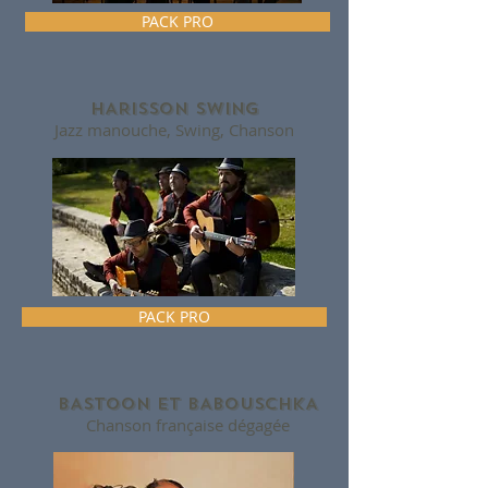
PACK PRO
HARISSON SWING
Jazz manouche, Swing, Chanson
PACK PRO
BASTOON ET BABOUSCHKA
Chanson française dégagée