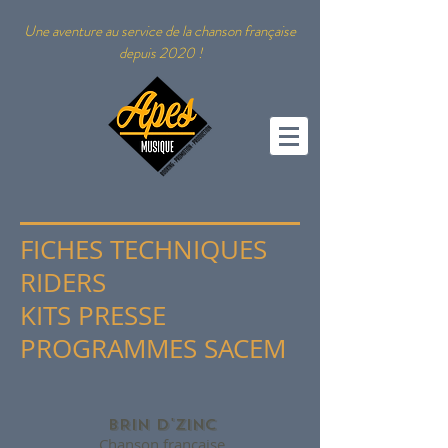
Une aventure au service de la chanson française
depuis 2020 !
FICHES TECHNIQUES
RIDERS
KITS PRESSE
PROGRAMMES SACEM
BRIN D'ZINC
Chanson française